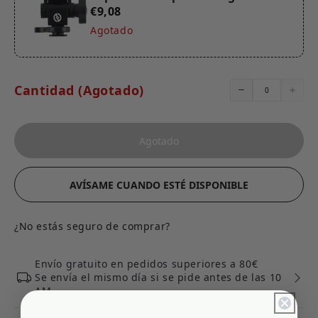
€9,08
Agotado
Cantidad (Agotado)
Agotado
AVÍSAME CUANDO ESTÉ DISPONIBLE
¿No estás seguro de comprar?
Envío gratuito en pedidos superiores a 80€
Se envía el mismo día si se pide antes de las 10
AM