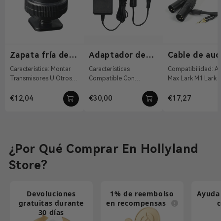
Zapata fría de
Adaptador de
Cable de aud
1/4"-20
corriente CC de
de 3,5 mm a 
Característica: Montar
Características
Compatibilidad: Alondra
12 V/2 A
XLR
Transmisores U Otros
Compatible Con
Max Lark M1 Lark 
Accesorios Material:
Sistema De Indicación
Características:
Aleación De Alumi...
Inalámbrico , Pyro S ,
Convierta La Interf
€12,04
€30,00
€17,27
Pyro H 12 VCC Con Co...
TRS De 3...
¿Por Qué Comprar En Hollyland
Store?
Devoluciones
1% de reembolso
Ayuda 
gratuitas durante
en recompensas
30 días