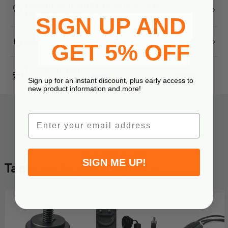
Devolución gratuita durante 30 días
Garantía de 24 meses
SIGN UP AND
Soporte experto de productos
GET 5% OFF
Formas de pago
Sign up for an instant discount, plus early access to
new product information and more!
Email
SIGN ME UP!
También te podría gustar