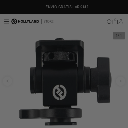
ectamente al contenido
 80€
ENVÍO GRATIS LARK M2
1
/ 1