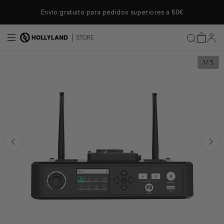
ectamente al contenido
Envío gratuito para pedidos superiores a 80€
1
/ 5