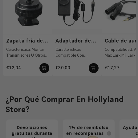
Zapata fría de
Adaptador de
Cable de aud
1/4"-20
corriente CC de
de 3,5 mm a 
Característica: Montar
Características
Compatibilidad: Alondra
12 V/2 A
XLR
Transmisores U Otros
Compatible Con
Max Lark M1 Lark 
Accesorios Material:
Sistema De Indicación
Características:
Aleación De Alumi...
Inalámbrico , Pyro S ,
Convierta La Interf
€12,04
€30,00
€17,27
Pyro H 12 VCC Con Co...
TRS De 3...
¿Por Qué Comprar En Hollyland
Store?
Devoluciones
1% de reembolso
Ayuda 
gratuitas durante
en recompensas