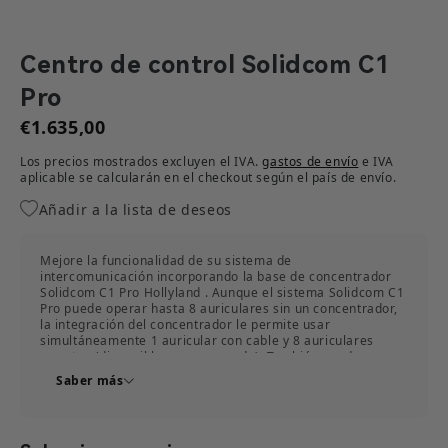
Centro de control Solidcom C1
Pro
€1.635,00
Los precios mostrados excluyen el IVA.
gastos de envío
e IVA
aplicable se calcularán en el checkout según el país de envío.​
Añadir a la lista de deseos
Mejore la funcionalidad de su sistema de
intercomunicación incorporando la base de concentrador
Solidcom C1 Pro Hollyland . Aunque el sistema Solidcom C1
Pro puede operar hasta 8 auriculares sin un concentrador,
la integración del concentrador le permite usar
simultáneamente 1 auricular con cable y 8 auriculares
remotos (disponibles por separado). También puede
aumentar la cantidad de auriculares agregando más
Saber más
unidades de concentrador mediante la conexión en cadena.