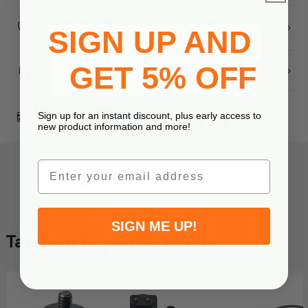
Devolución gratuita durante 30 días
SIGN UP AND
Garantía de 24 meses
GET 5% OFF
Soporte experto de productos
Formas de pago
Sign up for an instant discount, plus early access to
new product information and more!
Email
SIGN ME UP!
También te podría gustar