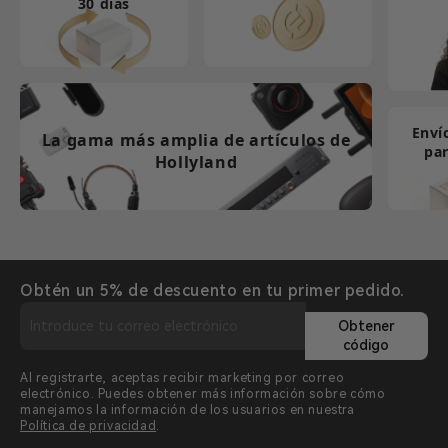
30 días
Enví
La gama más amplia de artículos de
par
Hollyland
Obtén un 5% de descuento en tu primer pedido.
Obtener
código
Al registrarte, aceptas recibir marketing por correo
electrónico. Puedes obtener más información sobre cómo
manejamos la información de los usuarios en nuestra
Política de privacidad
.