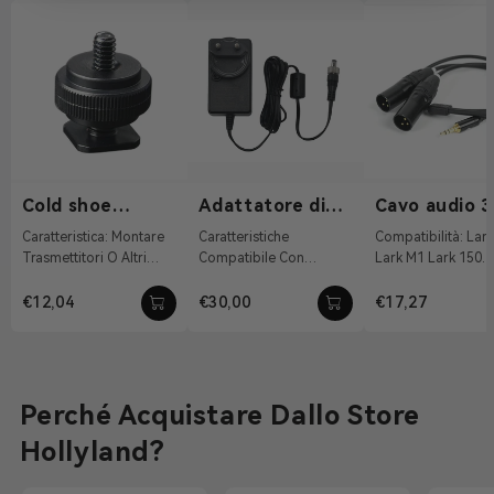
Cold shoe
Adattatore di
Cavo audio 3
1/4"-20
alimentazione
mm a XLR
Caratteristica: Montare
Caratteristiche
Compatibilità: Lark Max
DC 12V/2A
doppio
Trasmettitori O Altri
Compatibile Con
Lark M1 Lark 150
Accessori Materiale:
Sistema Di Tally
Caratteristiche:
Lega Di Alluminio Peso:
Wireless, Pyro S, Pyro H
Converte L'interfac
€12,04
€30,00
€17,27
19g ...
12 VDC Con
TRS Da 3,5 ...
Connettivit...
Perché Acquistare Dallo Store
Hollyland?