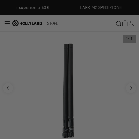
rettamente ai contenuti
 a 80 €
LARK M2 SPEDIZIONE GRATUITA
1
/ 1