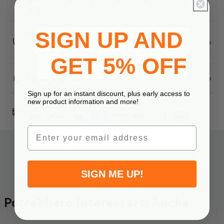
12:00
SIGN UP AND
Reso gratuito entro 30 giorni
Garanzia di 24 mesi
GET 5% OFF
Supporto prodotto esperto
Sign up for an instant discount, plus early access to
new product information and more!
Modi di pagamento
Email
SIGN ME UP!
Potrebbero Interessarti Anche