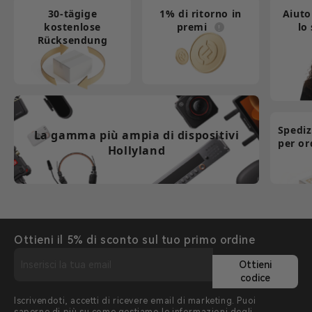
30‑tägige
1% di ritorno in
Aiuto
kostenlose
premi
lo
Rücksendung
Spediz
La gamma più ampia di dispositivi
per or
Hollyland
Ottieni il 5% di sconto sul tuo primo ordine
Ottieni
codice
Iscrivendoti, accetti di ricevere email di marketing. Puoi