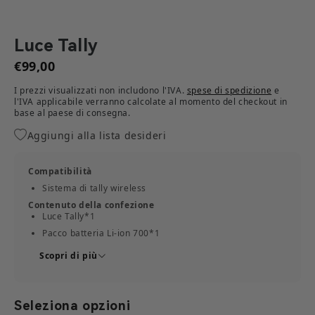
Luce Tally
€99,00
I prezzi visualizzati non includono l'IVA.
spese di spedizione
e
l'IVA applicabile verranno calcolate al momento del checkout in
base al paese di consegna.​
Aggiungi alla lista desideri
Compatibilità
Sistema di tally wireless
Contenuto della confezione
Luce Tally*1
Pacco batteria Li-ion 700*1
Adesivi numerici*1
Scopri di più
Guida rapida*1
Certificato di garanzia*1
Seleziona opzioni