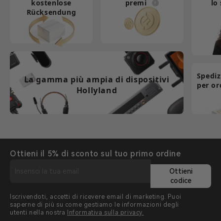
kostenlose
premi
lo
Rücksendung
Spediz
La gamma più ampia di dispositivi
per or
Hollyland
Ottieni il 5% di sconto sul tuo primo ordine
Ottieni
codice
Iscrivendoti, accetti di ricevere email di marketing. Puoi
saperne di più su come gestiamo le informazioni degli
utenti nella nostra
Informativa sulla privacy.