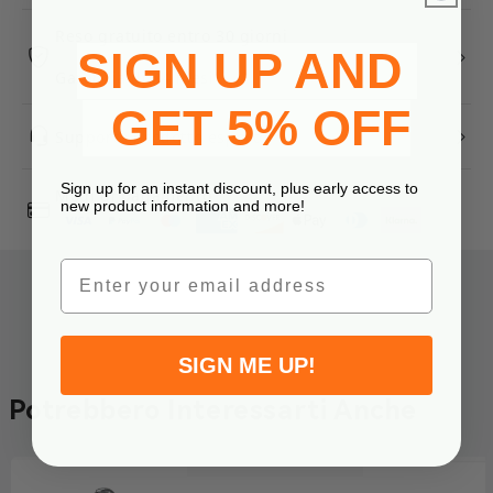
Reso gratuito entro 30 giorni
SIGN UP AND
Garanzia di 24 mesi
GET 5% OFF
Supporto prodotto esperto
Sign up for an instant discount, plus early access to
Modi di pagamento
new product information and more!
Email
SIGN ME UP!
Potrebbero Interessarti Anche