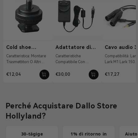
Cold shoe
Adattatore di
Cavo audio 3
1/4"-20
alimentazione
mm a XLR
Caratteristica: Montare
Caratteristiche
Compatibilità: Lark Max
DC 12V/2A
doppio
Trasmettitori O Altri
Compatibile Con
Lark M1 Lark 150
Accessori Materiale:
Sistema Di Tally
Caratteristiche:
Lega Di Alluminio Peso:
Wireless, Pyro S, Pyro H
Converte L'interfac
€12,04
€30,00
€17,27
19g ...
12 VDC Con
TRS Da 3,5 ...
Connettivit...
Perché Acquistare Dallo Store
Hollyland?
30‑tägige
1% di ritorno in
Aiuto