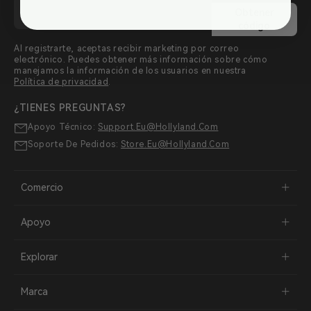
Obtener
código
Al registrarte, aceptas recibir marketing por correo
electrónico. Puedes obtener más información sobre cómo
manejamos la información de los usuarios en nuestra
Política de privacidad
.
¿TIENES PREGUNTAS?
Apoyo Técnico:
Support.eu@hollyland.com
Soporte De Pedidos:
Store.eu@hollyland.com
Comercio
Apoyo
Explorar
Marca